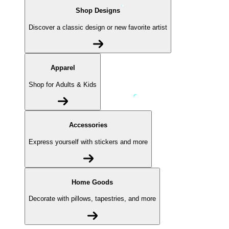
Shop Designs
Discover a classic design or new favorite artist
Apparel
Shop for Adults & Kids
Accessories
Express yourself with stickers and more
Home Goods
Decorate with pillows, tapestries, and more