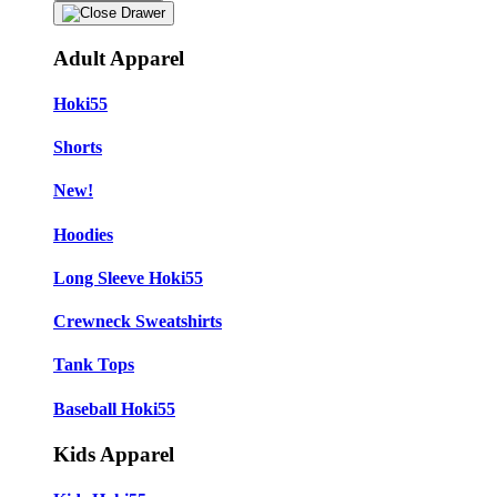
Adult Apparel
Hoki55
Shorts
New!
Hoodies
Long Sleeve Hoki55
Crewneck Sweatshirts
Tank Tops
Baseball Hoki55
Kids Apparel