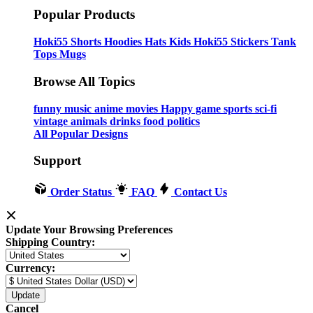
Popular Products
Hoki55
Shorts
Hoodies
Hats
Kids Hoki55
Stickers
Tank
Tops
Mugs
Browse All Topics
funny
music
anime
movies
Happy game
sports
sci-fi
vintage
animals
drinks
food
politics
All Popular Designs
Support
Order Status
FAQ
Contact Us
Update Your Browsing Preferences
Shipping Country:
Currency:
Cancel