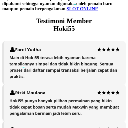
dipahami sehingga nyaman digunakan oleh pemain baru
maupun pemain berpengalaman.
SLOT ONLINE
Testimoni Member
Hoki55
Farel Yudha
Main di Hoki55 terasa lebih nyaman karena
tampilannya simpel dan tidak bikin bingung. Semua
proses dari daftar sampai transaksi berjalan cepat dan
praktis.
Rizki Maulana
Hoki55 punya banyak pilihan permainan yang bikin
tidak cepat bosan serta mudah Maxwin yang membuat
pengalaman bermain jadi lebih seru.