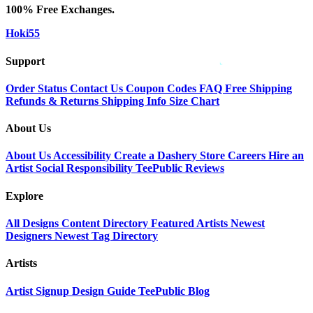
100% Free Exchanges.
Hoki55
Support
Order Status
Contact Us
Coupon Codes
FAQ
Free Shipping
Refunds & Returns
Shipping Info
Size Chart
About Us
About Us
Accessibility
Create a Dashery Store
Careers
Hire an
Artist
Social Responsibility
TeePublic Reviews
Explore
All Designs
Content Directory
Featured Artists
Newest
Designers
Newest
Tag Directory
Artists
Artist Signup
Design Guide
TeePublic Blog