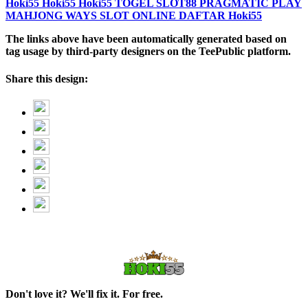
Hoki55
Hoki55
Hoki55 TOGEL
SLOT88
PRAGMATIC PLAY
MAHJONG WAYS
SLOT ONLINE
DAFTAR Hoki55
The links above have been automatically generated based on
tag usage by third-party designers on the TeePublic platform.
Share this design:
Don't love it? We'll fix it. For free.